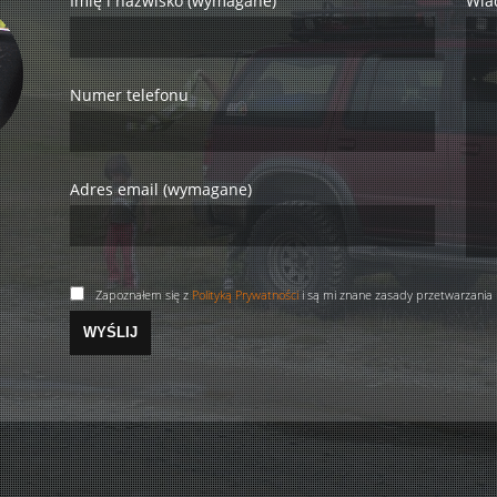
Imię i nazwisko (wymagane)
Wia
Numer telefonu
Adres email (wymagane)
Zapoznałem się z
Polityką Prywatności
i są mi znane zasady przetwarzania