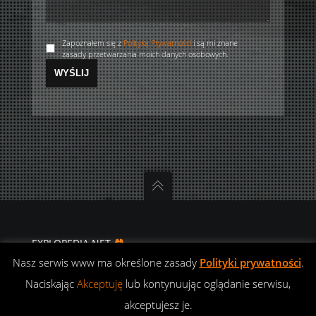
Zapoznałem się z
Polityką Prywatności
i są mi znane
zasady przetwarzania moich danych osobowych.
EXPLOPEDIA.NET
DIFFERENT ROADS
Nasz serwis www ma określone zasady
Polityki prywatności
.
POLITYKA
Naciskając
Akceptuję
lub kontynuując oglądanie serwisu,
PRYWATNOŚCI
akceptujesz je.