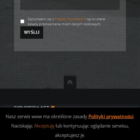
Zapoznałem się z
Polityką Prywatności
i są mi znane
zasady przetwarzania moich danych osobowych.
EXPLOPEDIA.NET
DIFFERENT ROADS
Nasz serwis www ma określone zasady
Polityki prywatności
.
POLITYKA
Naciskając
Akceptuję
lub kontynuując oglądanie serwisu,
PRYWATNOŚCI
akceptujesz je.