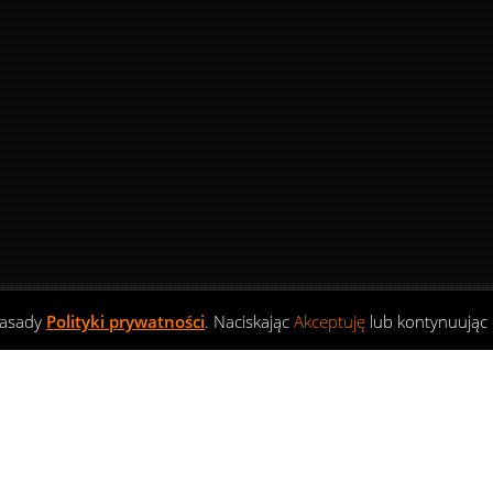
zasady
Polityki prywatności
. Naciskając
Akceptuję
lub kontynuując 