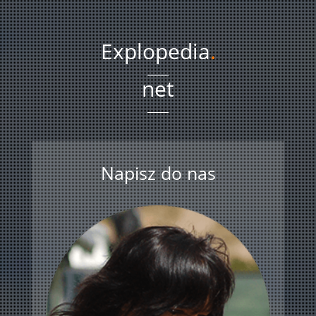
Explopedia
.
net
Napisz do nas