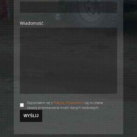
Wiadomość
Zapoznałem się z
Polityką Prywatności
i są mi znane
zasady przetwarzania moich danych osobowych.