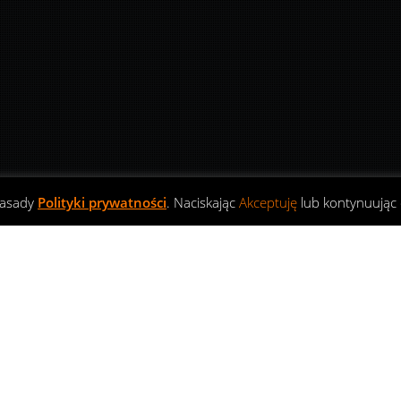
zasady
Polityki prywatności
. Naciskając
Akceptuję
lub kontynuując 