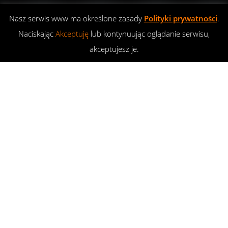
Nasz serwis www ma określone zasady
Polityki prywatności
.
Naciskając
Akceptuję
lub kontynuując oglądanie serwisu,
akceptujesz je.
Rajdy4x4
16
PAŹ 2011