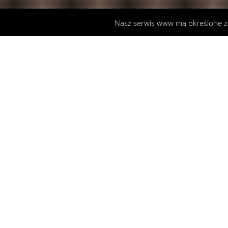
Nasz serwis www ma określone 
Wyprawy
06
MAJ 2016