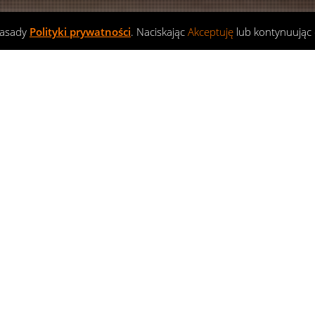
zasady
Polityki prywatności
. Naciskając
Akceptuję
lub kontynuując 
Szkolenia 4x4
01
MAJ 2016