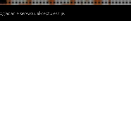
oglądanie serwisu, akceptujesz je.
Charytatywnie
06
STY 2017