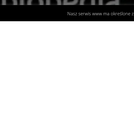
Nasz serwis www ma określone 
Charity
28
STY 2017