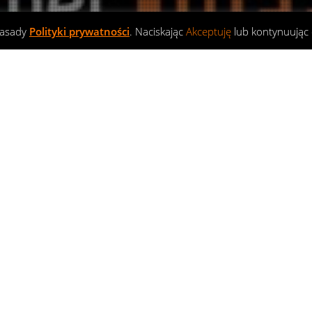
zasady
Polityki prywatności
. Naciskając
Akceptuję
lub kontynuując 
Charytatywnie
23
STY 2017