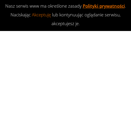
Nasz serwis www ma określone zasady
Polityki prywatności
.
Naciskając
Akceptuję
lub kontynuując oglądanie serwisu,
akceptujesz je.
Szkolenia 4x4
23
KWI 2018