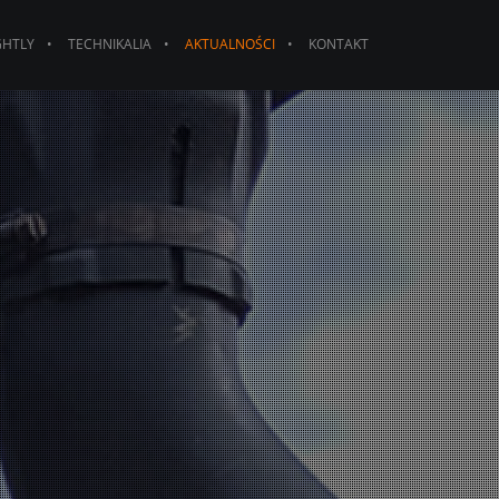
GHTLY
TECHNIKALIA
AKTUALNOŚCI
KONTAKT