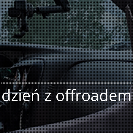
dzień z offroadem