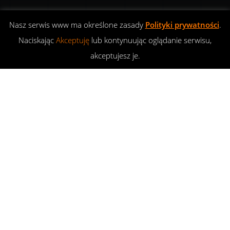
Nasz serwis www ma określone zasady
Polityki prywatności
.
Naciskając
Akceptuję
lub kontynuując oglądanie serwisu,
akceptujesz je.
Charytatywnie
23
STY 2017