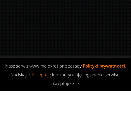
Nasz serwis www ma określone zasady
Polityki prywatności
.
Naciskając
Akceptuję
lub kontynuując oglądanie serwisu,
akceptujesz je.
Offroad
,
Wyprawy
,
Zloty
06