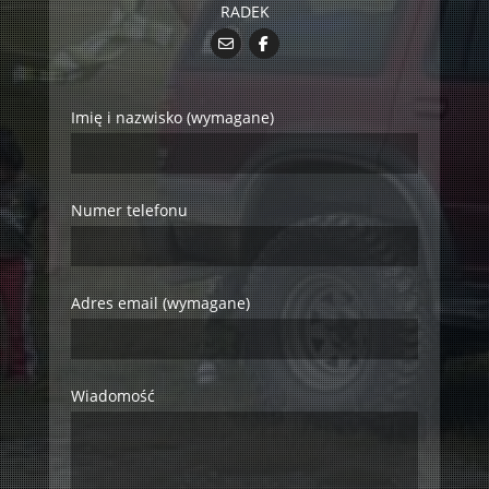
RADEK
Imię i nazwisko (wymagane)
Numer telefonu
Adres email (wymagane)
Wiadomość