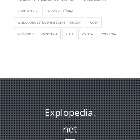
TRIPOWSCY.PL
WESOŁYCH ŚWIĄT
WIELKA ORKIESTRA ŚWIĄTECZNEJ POMOCY
WOŚP
WOŚP2017
WYPRAWA
ZLOT
ZMOTA
ŻYCZENIA
Explopedia
.
net