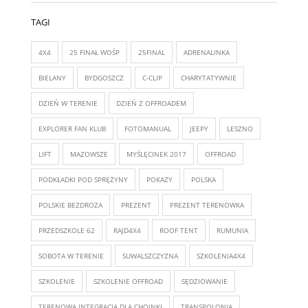
TAGI
4X4
25 FINAŁ WOŚP
25FINAL
ADRENALINKA
BIELANY
BYDGOSZCZ
C-CLIP
CHARYTATYWNIE
DZIEŃ W TERENIE
DZIEŃ Z OFFROADEM
EXPLORER FAN KLUB
FOTOMANUAL
JEEPY
LESZNO
LIFT
MAZOWSZE
MYŚLĘCINEK 2017
OFFROAD
PODKŁADKI POD SPRĘŻYNY
POKAZY
POLSKA
POLSKIE BEZDROZA
PREZENT
PREZENT TERENOWKA
PRZEDSZKOLE 62
RAJD4X4
ROOF TENT
RUMUNIA
SOBOTA W TERENIE
SUWALSZCZYZNA
SZKOLENIA4X4
SZKOLENIE
SZKOLENIE OFFROAD
SĘDZIOWANIE
TERENOWA INTEGRACJA DLA CHOINKI
TRANSPOLONIA