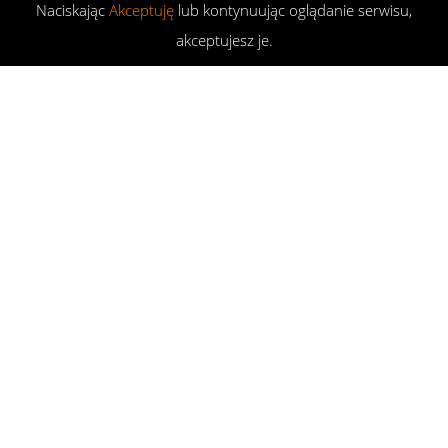
Naciskając
Akceptuję
lub kontynuując oglądanie serwisu,
akceptujesz je.
WPROWADZENIE
Uszkodzenie uszczelniaczy półosi skutkuje wyciekiem oleju z
mostu, ale również prowadzi do zagrożenia w postaci
zaolejenia klocków hamulcowych (lub szczęk w przypadku
hamulców bębnowych). Oczywiście skoro coś wypływa, to w
drugą stronę działa to tak samo i niesprawny uszczelniacz
doprowadza do dostania się wody do dyfra. Przedstawione
tu kroki mogą być również wykorzystane przy wymianie