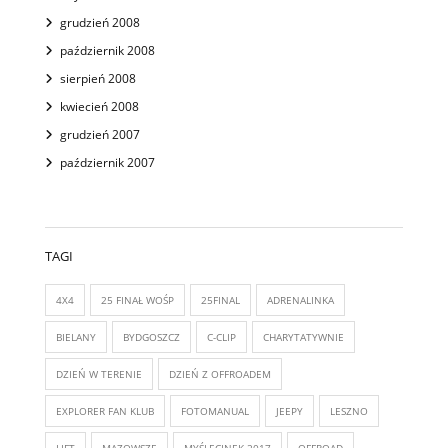
grudzień 2008
październik 2008
sierpień 2008
kwiecień 2008
grudzień 2007
październik 2007
TAGI
4X4
25 FINAŁ WOŚP
25FINAL
ADRENALINKA
BIELANY
BYDGOSZCZ
C-CLIP
CHARYTATYWNIE
DZIEŃ W TERENIE
DZIEŃ Z OFFROADEM
EXPLORER FAN KLUB
FOTOMANUAL
JEEPY
LESZNO
LIFT
MAZOWSZE
MYŚLĘCINEK 2017
OFFROAD