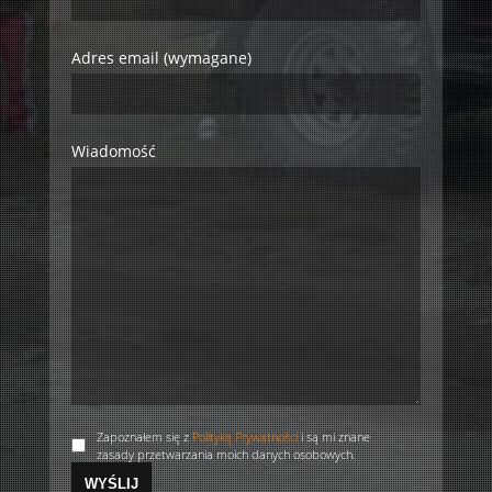
Adres email (wymagane)
Wiadomość
Zapoznałem się z
Polityką Prywatności
i są mi znane
zasady przetwarzania moich danych osobowych.