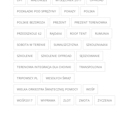
PODKŁADKI POD SPRĘŻYNY
POKAZY
POLSKA
POLSKIE BEZDROZA
PREZENT
PREZENT TERENOWKA
PRZEDSZKOLE 62
RAJD4X4
ROOF TENT
RUMUNIA
SOBOTA W TERENIE
SUWALSZCZYZNA
SZKOLENIA4X4
SZKOLENIE
SZKOLENIE OFFROAD
SĘDZIOWANIE
TERENOWA INTEGRACJA DLA CHOINKI
TRANSPOLONIA
TRIPOWSCY.PL
WESOŁYCH ŚWIĄT
WIELKA ORKIESTRA ŚWIĄTECZNEJ POMOCY
WOŚP
WOŚP2017
WYPRAWA
ZLOT
ZMOTA
ŻYCZENIA