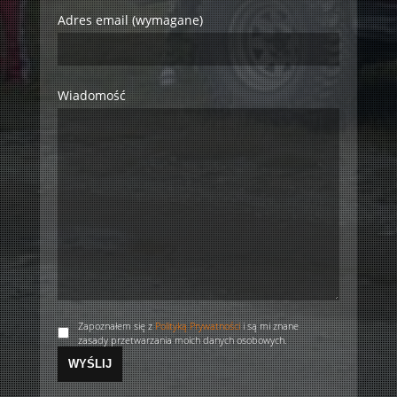
Adres email (wymagane)
Wiadomość
Zapoznałem się z
Polityką Prywatności
i są mi znane
zasady przetwarzania moich danych osobowych.