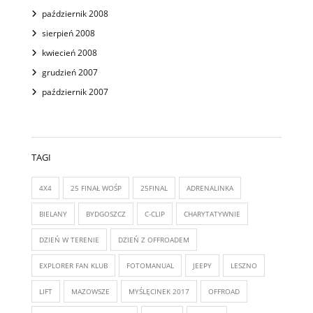
październik 2008
sierpień 2008
kwiecień 2008
grudzień 2007
październik 2007
TAGI
4X4
25 FINAŁ WOŚP
25FINAL
ADRENALINKA
BIELANY
BYDGOSZCZ
C-CLIP
CHARYTATYWNIE
DZIEŃ W TERENIE
DZIEŃ Z OFFROADEM
EXPLORER FAN KLUB
FOTOMANUAL
JEEPY
LESZNO
LIFT
MAZOWSZE
MYŚLĘCINEK 2017
OFFROAD