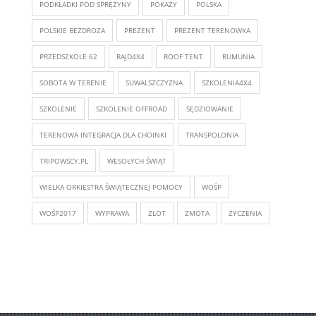
PODKŁADKI POD SPRĘŻYNY
POKAZY
POLSKA
POLSKIE BEZDROZA
PREZENT
PREZENT TERENOWKA
PRZEDSZKOLE 62
RAJD4X4
ROOF TENT
RUMUNIA
SOBOTA W TERENIE
SUWALSZCZYZNA
SZKOLENIA4X4
SZKOLENIE
SZKOLENIE OFFROAD
SĘDZIOWANIE
TERENOWA INTEGRACJA DLA CHOINKI
TRANSPOLONIA
TRIPOWSCY.PL
WESOŁYCH ŚWIĄT
WIELKA ORKIESTRA ŚWIĄTECZNEJ POMOCY
WOŚP
WOŚP2017
WYPRAWA
ZLOT
ZMOTA
ŻYCZENIA