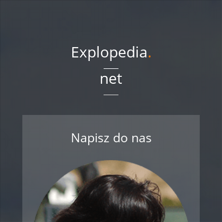
Explopedia
.
net
Napisz do nas