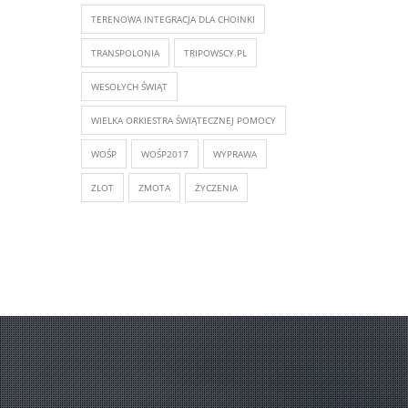
TERENOWA INTEGRACJA DLA CHOINKI
TRANSPOLONIA
TRIPOWSCY.PL
WESOŁYCH ŚWIĄT
WIELKA ORKIESTRA ŚWIĄTECZNEJ POMOCY
WOŚP
WOŚP2017
WYPRAWA
ZLOT
ZMOTA
ŻYCZENIA