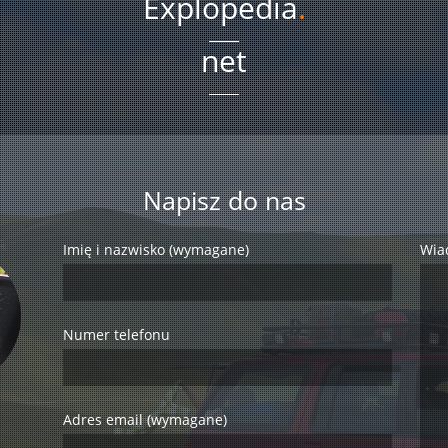
Explopedia
.
net
Napisz do nas
Imię i nazwisko (wymagane)
Wia
Numer telefonu
Adres email (wymagane)