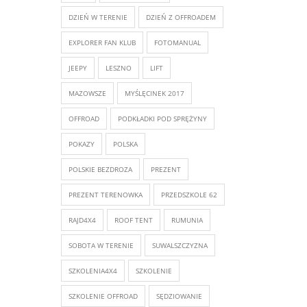
DZIEŃ W TERENIE
DZIEŃ Z OFFROADEM
EXPLORER FAN KLUB
FOTOMANUAL
JEEPY
LESZNO
LIFT
MAZOWSZE
MYŚLĘCINEK 2017
OFFROAD
PODKŁADKI POD SPRĘŻYNY
POKAZY
POLSKA
POLSKIE BEZDROZA
PREZENT
PREZENT TERENOWKA
PRZEDSZKOLE 62
RAJD4X4
ROOF TENT
RUMUNIA
SOBOTA W TERENIE
SUWALSZCZYZNA
SZKOLENIA4X4
SZKOLENIE
SZKOLENIE OFFROAD
SĘDZIOWANIE