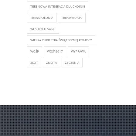
TERENOWA INTEGRACJA DLA CHOINKI
TRANSPOLONIA
TRIPOWSCY.PL
WESOŁYCH ŚWIĄT
WIELKA ORKIESTRA ŚWIĄTECZNEJ POMOCY
WOŚP
WOŚP2017
WYPRAWA
ZLOT
ZMOTA
ŻYCZENIA