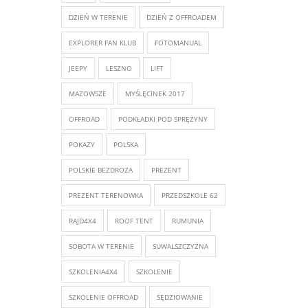
DZIEŃ W TERENIE
DZIEŃ Z OFFROADEM
EXPLORER FAN KLUB
FOTOMANUAL
JEEPY
LESZNO
LIFT
MAZOWSZE
MYŚLĘCINEK 2017
OFFROAD
PODKŁADKI POD SPRĘŻYNY
POKAZY
POLSKA
POLSKIE BEZDROZA
PREZENT
PREZENT TERENOWKA
PRZEDSZKOLE 62
RAJD4X4
ROOF TENT
RUMUNIA
SOBOTA W TERENIE
SUWALSZCZYZNA
SZKOLENIA4X4
SZKOLENIE
SZKOLENIE OFFROAD
SĘDZIOWANIE