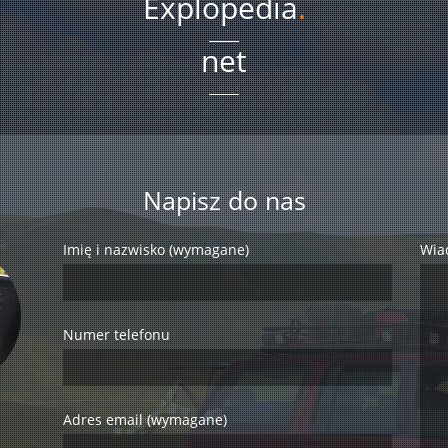
Explopedia
.
net
Napisz do nas
Imię i nazwisko (wymagane)
Wia
Numer telefonu
Adres email (wymagane)