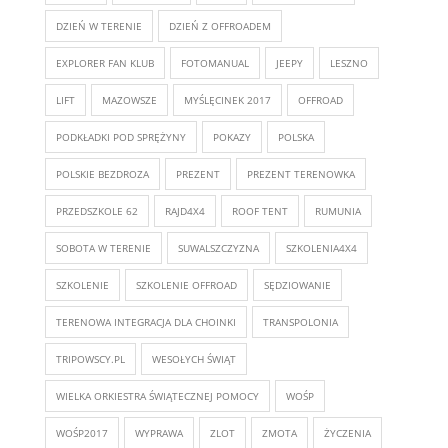
DZIEŃ W TERENIE
DZIEŃ Z OFFROADEM
EXPLORER FAN KLUB
FOTOMANUAL
JEEPY
LESZNO
LIFT
MAZOWSZE
MYŚLĘCINEK 2017
OFFROAD
PODKŁADKI POD SPRĘŻYNY
POKAZY
POLSKA
POLSKIE BEZDROZA
PREZENT
PREZENT TERENOWKA
PRZEDSZKOLE 62
RAJD4X4
ROOF TENT
RUMUNIA
SOBOTA W TERENIE
SUWALSZCZYZNA
SZKOLENIA4X4
SZKOLENIE
SZKOLENIE OFFROAD
SĘDZIOWANIE
TERENOWA INTEGRACJA DLA CHOINKI
TRANSPOLONIA
TRIPOWSCY.PL
WESOŁYCH ŚWIĄT
WIELKA ORKIESTRA ŚWIĄTECZNEJ POMOCY
WOŚP
WOŚP2017
WYPRAWA
ZLOT
ZMOTA
ŻYCZENIA