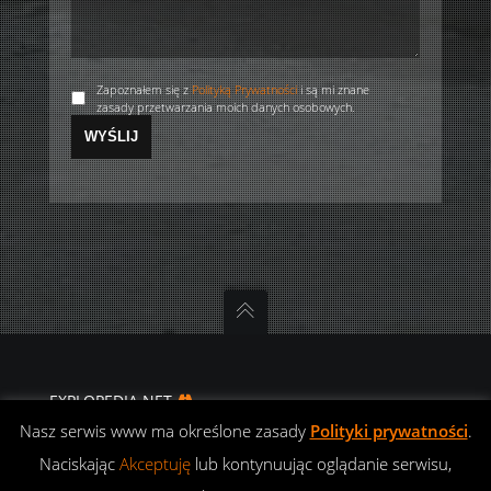
Zapoznałem się z
Polityką Prywatności
i są mi znane
zasady przetwarzania moich danych osobowych.
EXPLOPEDIA.NET
DIFFERENT ROADS
Nasz serwis www ma określone zasady
Polityki prywatności
.
POLITYKA
Naciskając
Akceptuję
lub kontynuując oglądanie serwisu,
PRYWATNOŚCI