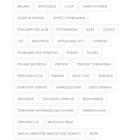
BIELANY
BYDGOSZCZ
C-CLIP
CHARYTATYWNIE
DZIEŃ W TERENIE
DZIEŃ Z OFFROADEM
EXPLORER FAN KLUB
FOTOMANUAL
JEEPY
LESZNO
LIFT
MAZOWSZE
MYŚLĘCINEK 2017
OFFROAD
PODKŁADKI POD SPRĘŻYNY
POKAZY
POLSKA
POLSKIE BEZDROZA
PREZENT
PREZENT TERENOWKA
PRZEDSZKOLE 62
RAJD4X4
ROOF TENT
RUMUNIA
SOBOTA W TERENIE
SUWALSZCZYZNA
SZKOLENIA4X4
SZKOLENIE
SZKOLENIE OFFROAD
SĘDZIOWANIE
TERENOWA INTEGRACJA DLA CHOINKI
TRANSPOLONIA
TRIPOWSCY.PL
WESOŁYCH ŚWIĄT
WIELKA ORKIESTRA ŚWIĄTECZNEJ POMOCY
WOŚP