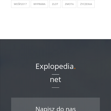
WOŚP2017
WYPRAWA
ZLOT
ZMOTA
ŻYCZENIA
Explopedia
.
net
Napisz do nas