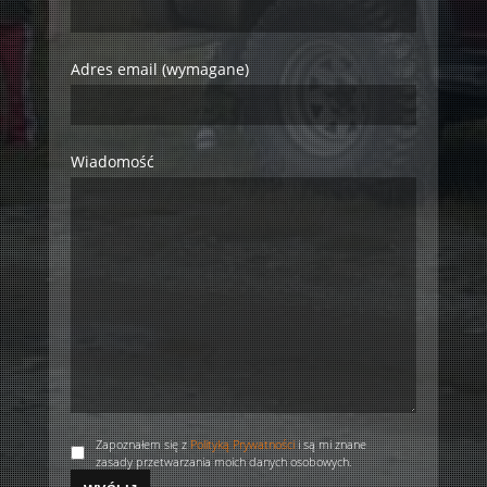
Adres email (wymagane)
Wiadomość
Zapoznałem się z
Polityką Prywatności
i są mi znane
zasady przetwarzania moich danych osobowych.