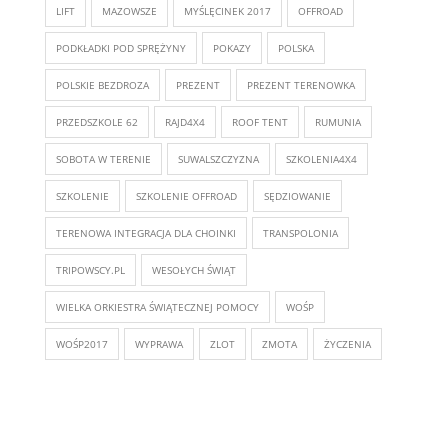
LIFT
MAZOWSZE
MYŚLĘCINEK 2017
OFFROAD
PODKŁADKI POD SPRĘŻYNY
POKAZY
POLSKA
POLSKIE BEZDROZA
PREZENT
PREZENT TERENOWKA
PRZEDSZKOLE 62
RAJD4X4
ROOF TENT
RUMUNIA
SOBOTA W TERENIE
SUWALSZCZYZNA
SZKOLENIA4X4
SZKOLENIE
SZKOLENIE OFFROAD
SĘDZIOWANIE
TERENOWA INTEGRACJA DLA CHOINKI
TRANSPOLONIA
TRIPOWSCY.PL
WESOŁYCH ŚWIĄT
WIELKA ORKIESTRA ŚWIĄTECZNEJ POMOCY
WOŚP
WOŚP2017
WYPRAWA
ZLOT
ZMOTA
ŻYCZENIA