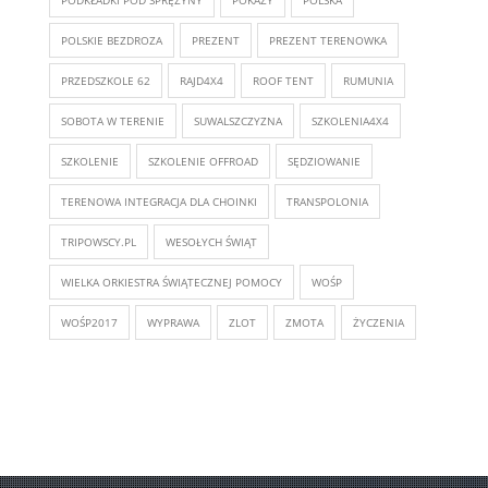
POLSKIE BEZDROZA
PREZENT
PREZENT TERENOWKA
PRZEDSZKOLE 62
RAJD4X4
ROOF TENT
RUMUNIA
SOBOTA W TERENIE
SUWALSZCZYZNA
SZKOLENIA4X4
SZKOLENIE
SZKOLENIE OFFROAD
SĘDZIOWANIE
TERENOWA INTEGRACJA DLA CHOINKI
TRANSPOLONIA
TRIPOWSCY.PL
WESOŁYCH ŚWIĄT
WIELKA ORKIESTRA ŚWIĄTECZNEJ POMOCY
WOŚP
WOŚP2017
WYPRAWA
ZLOT
ZMOTA
ŻYCZENIA