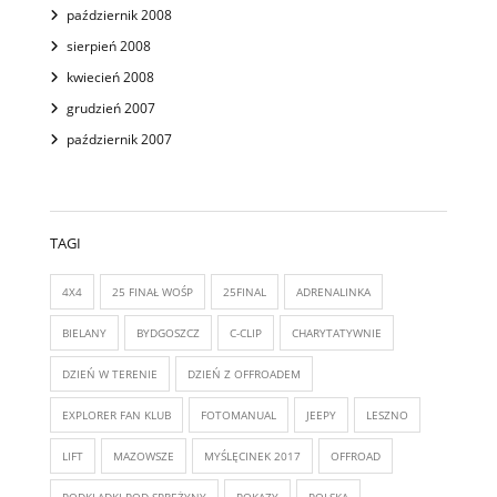
październik 2008
sierpień 2008
kwiecień 2008
grudzień 2007
październik 2007
TAGI
4X4
25 FINAŁ WOŚP
25FINAL
ADRENALINKA
BIELANY
BYDGOSZCZ
C-CLIP
CHARYTATYWNIE
DZIEŃ W TERENIE
DZIEŃ Z OFFROADEM
EXPLORER FAN KLUB
FOTOMANUAL
JEEPY
LESZNO
LIFT
MAZOWSZE
MYŚLĘCINEK 2017
OFFROAD
PODKŁADKI POD SPRĘŻYNY
POKAZY
POLSKA