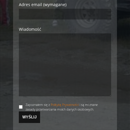
Adres email (wymagane)
Wiadomość
Zapoznałem się z
Polityką Prywatności
i są mi znane
zasady przetwarzania moich danych osobowych.