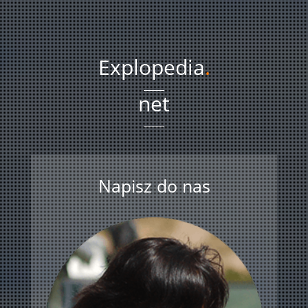
Explopedia
.
net
Napisz do nas