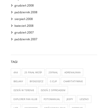
grudzień 2008
październik 2008
sierpień 2008
kwiecień 2008
grudzień 2007
październik 2007
TAGI
4X4
25 FINAŁ WOŚP
25FINAL
ADRENALINKA
BIELANY
BYDGOSZCZ
C-CLIP
CHARYTATYWNIE
DZIEŃ W TERENIE
DZIEŃ Z OFFROADEM
EXPLORER FAN KLUB
FOTOMANUAL
JEEPY
LESZNO
LIFT
MAZOWSZE
MYŚLĘCINEK 2017
OFFROAD