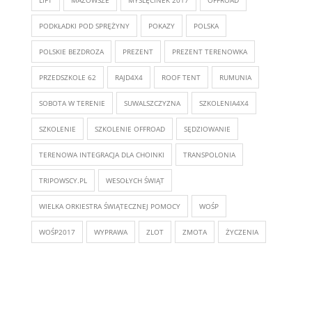
PODKŁADKI POD SPRĘŻYNY
POKAZY
POLSKA
POLSKIE BEZDROZA
PREZENT
PREZENT TERENOWKA
PRZEDSZKOLE 62
RAJD4X4
ROOF TENT
RUMUNIA
SOBOTA W TERENIE
SUWALSZCZYZNA
SZKOLENIA4X4
SZKOLENIE
SZKOLENIE OFFROAD
SĘDZIOWANIE
TERENOWA INTEGRACJA DLA CHOINKI
TRANSPOLONIA
TRIPOWSCY.PL
WESOŁYCH ŚWIĄT
WIELKA ORKIESTRA ŚWIĄTECZNEJ POMOCY
WOŚP
WOŚP2017
WYPRAWA
ZLOT
ZMOTA
ŻYCZENIA