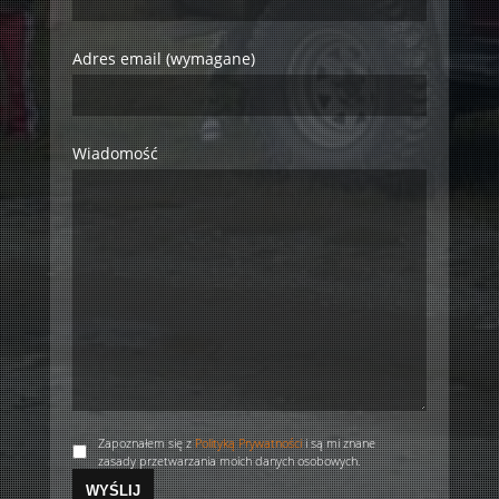
Adres email (wymagane)
Wiadomość
Zapoznałem się z
Polityką Prywatności
i są mi znane
zasady przetwarzania moich danych osobowych.