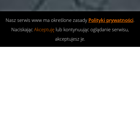
Nasz serwis www ma określone zasady
Polityki prywatności
.
Naciskając
Akceptuję
lub kontynuując oglądanie serwisu,
akceptujesz je.
Wizyta w przedszkolu