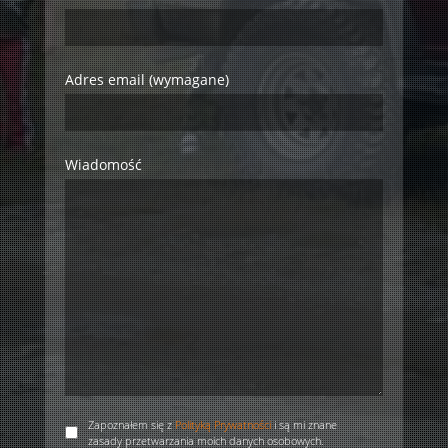
Adres email (wymagane)
Wiadomość
Zapoznałem się z
Polityką Prywatności
i są mi znane
zasady przetwarzania moich danych osobowych.