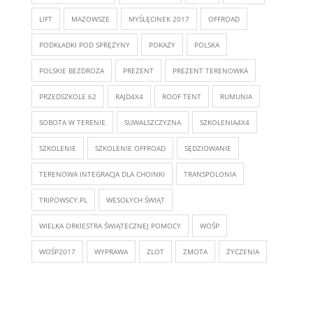
LIFT
MAZOWSZE
MYŚLĘCINEK 2017
OFFROAD
PODKŁADKI POD SPRĘŻYNY
POKAZY
POLSKA
POLSKIE BEZDROZA
PREZENT
PREZENT TERENOWKA
PRZEDSZKOLE 62
RAJD4X4
ROOF TENT
RUMUNIA
SOBOTA W TERENIE
SUWALSZCZYZNA
SZKOLENIA4X4
SZKOLENIE
SZKOLENIE OFFROAD
SĘDZIOWANIE
TERENOWA INTEGRACJA DLA CHOINKI
TRANSPOLONIA
TRIPOWSCY.PL
WESOŁYCH ŚWIĄT
WIELKA ORKIESTRA ŚWIĄTECZNEJ POMOCY
WOŚP
WOŚP2017
WYPRAWA
ZLOT
ZMOTA
ŻYCZENIA